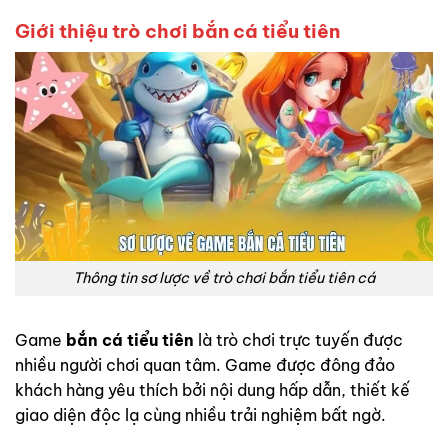
Giới thiệu trò chơi bắn cá tiểu tiên
Thông tin sơ lược về trò chơi bắn tiểu tiên cá
Game
bắn cá tiểu tiên
là trò chơi trực tuyến được
nhiều người chơi quan tâm. Game được đông đảo
khách hàng yêu thích bởi nội dung hấp dẫn, thiết kế
giao diện độc lạ cùng nhiều trải nghiệm bất ngờ.