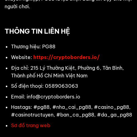
người chơi.
THÔNG TIN LIÊN HỆ
Thương hiệu: PG88
Website:
https://cryptoborders.io/
Địa chỉ: 215 Lý Thường Kiệt, Phường 6, Tân Bình,
Thành phố Hồ Chí Minh Việt Nam
Số điện thoại: 0589063063
Email:
info@cryptoborders.io
Hastags: #pg88, #nha_cai_pg88, #casino_pg88,
#casinotructuyen, #ban_ca_pg88, #da_ga_pg88
Sơ đồ trang web