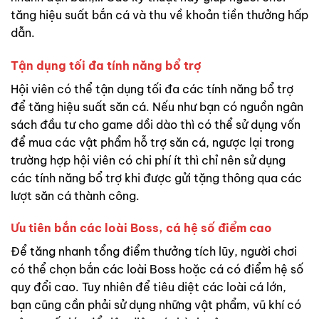
tăng hiệu suất bắn cá và thu về khoản tiền thưởng hấp
dẫn.
Tận dụng tối đa tính năng bổ trợ
Hội viên có thể tận dụng tối đa các tính năng bổ trợ
để tăng hiệu suất săn cá. Nếu như bạn có nguồn ngân
sách đầu tư cho game dồi dào thì có thể sử dụng vốn
để mua các vật phẩm hỗ trợ săn cá, ngược lại trong
trường hợp hội viên có chi phí ít thì chỉ nên sử dụng
các tính năng bổ trợ khi được gửi tặng thông qua các
lượt săn cá thành công.
Ưu tiên bắn các loài Boss, cá hệ số điểm cao
Để tăng nhanh tổng điểm thưởng tích lũy, người chơi
có thể chọn bắn các loài Boss hoặc cá có điểm hệ số
quy đổi cao. Tuy nhiên để tiêu diệt các loài cá lớn,
bạn cũng cần phải sử dụng những vật phẩm, vũ khí có