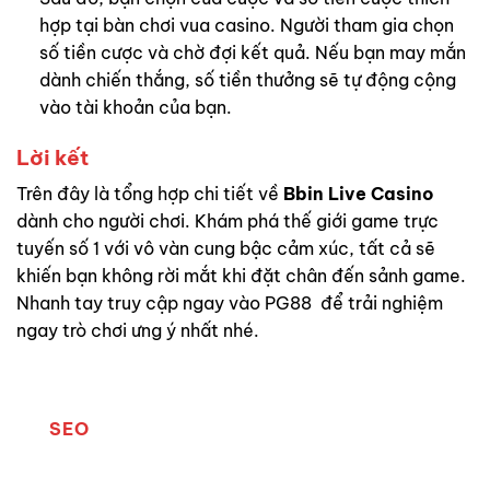
hợp tại bàn chơi vua casino. Người tham gia chọn
số tiền cược và chờ đợi kết quả. Nếu bạn may mắn
dành chiến thắng, số tiền thưởng sẽ tự động cộng
vào tài khoản của bạn.
Lời kết
Trên đây là tổng hợp chi tiết về
Bbin Live Casino
dành cho người chơi. Khám phá thế giới game trực
tuyến số 1 với vô vàn cung bậc cảm xúc, tất cả sẽ
khiến bạn không rời mắt khi đặt chân đến sảnh game.
Nhanh tay truy cập ngay vào PG88 để trải nghiệm
ngay trò chơi ưng ý nhất nhé.
SEO