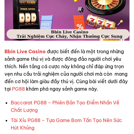
Bbin Live Casino
được biết đến là một trong những
sảnh game thú vị và được đông đảo người chơi yêu
thích. Nền tảng cá cược này không chỉ đáp ứng trọn
vẹn nhu cầu trải nghiệm của người chơi mà còn mang
đến cơ hội làm giàu đầy thú vị. Cùng bài viết dưới đây
tại
PG88
khám phá ngay sảnh game này.
Baccarat PG88 – Phiên Bản Tạo Điểm Nhấn Về
Chất Lượng
Tài Xỉu PG88 – Tựa Game Bom Tấn Tạo Nên Sức
Hút Khủng