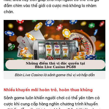
đắm chìm vào thế giới cá cược mà không lo nhàm
chán.
Bbin Live Casino là sảnh game thú vị và hấp dẫn
Nhiều khuyến mãi hoàn trả, hoàn thua khủng
Sảnh game luôn khiến người chơi có thể yên tâm cá
cược khi cung cấp hàng nghìn chương trình khuyến