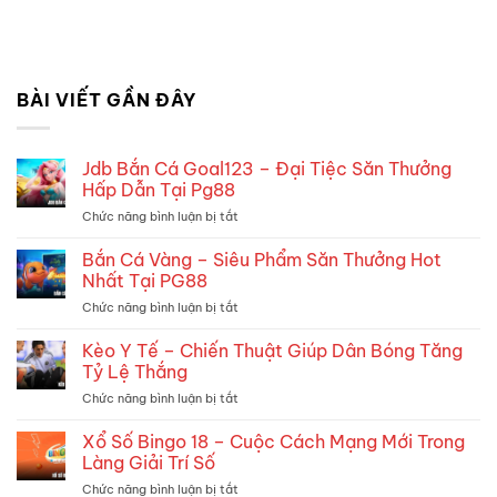
BÀI VIẾT GẦN ĐÂY
Jdb Bắn Cá Goal123 – Đại Tiệc Săn Thưởng
Hấp Dẫn Tại Pg88
Chức năng bình luận bị tắt
ở
Jdb
Bắn
Bắn Cá Vàng – Siêu Phẩm Săn Thưởng Hot
Cá
Nhất Tại PG88
Goal123
Chức năng bình luận bị tắt
ở
–
Bắn
Đại
Cá
Kèo Y Tế – Chiến Thuật Giúp Dân Bóng Tăng
Tiệc
Vàng
Săn
Tỷ Lệ Thắng
–
Thưởng
Chức năng bình luận bị tắt
ở
Siêu
Hấp
Kèo
Phẩm
Dẫn
Y
Xổ Số Bingo 18 – Cuộc Cách Mạng Mới Trong
Săn
Tại
Tế
Thưởng
Làng Giải Trí Số
Pg88
–
Hot
Chức năng bình luận bị tắt
ở
Chiến
Nhất