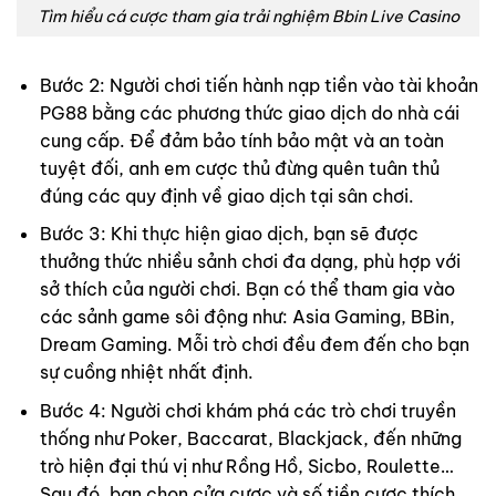
Tìm hiểu cá cược tham gia trải nghiệm Bbin Live Casino
Bước 2: Người chơi tiến hành nạp tiền vào tài khoản
PG88 bằng các phương thức giao dịch do nhà cái
cung cấp. Để đảm bảo tính bảo mật và an toàn
tuyệt đối, anh em cược thủ đừng quên tuân thủ
đúng các quy định về giao dịch tại sân chơi.
Bước 3: Khi thực hiện giao dịch, bạn sẽ được
thưởng thức nhiều sảnh chơi đa dạng, phù hợp với
sở thích của người chơi. Bạn có thể tham gia vào
các sảnh game sôi động như: Asia Gaming, BBin,
Dream Gaming. Mỗi trò chơi đều đem đến cho bạn
sự cuồng nhiệt nhất định.
Bước 4: Người chơi khám phá các trò chơi truyền
thống như Poker, Baccarat, Blackjack, đến những
trò hiện đại thú vị như Rồng Hồ, Sicbo, Roulette…
Sau đó, bạn chọn cửa cược và số tiền cược thích