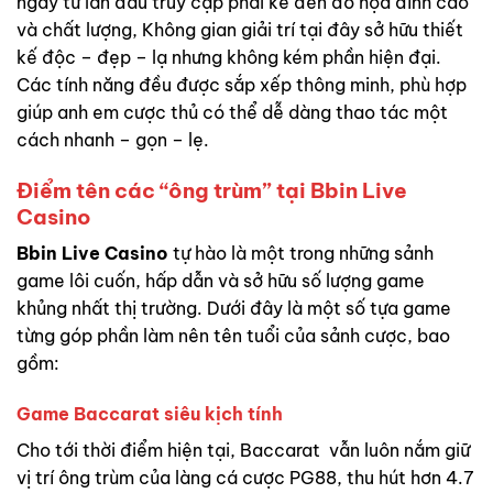
ngay từ lần đầu truy cập phải kể đến đồ họa đỉnh cao
và chất lượng, Không gian giải trí tại đây sở hữu thiết
kế độc – đẹp – lạ nhưng không kém phần hiện đại.
Các tính năng đều được sắp xếp thông minh, phù hợp
giúp anh em cược thủ có thể dễ dàng thao tác một
cách nhanh – gọn – lẹ.
Điểm tên các “ông trùm” tại Bbin Live
Casino
Bbin Live Casino
tự hào là một trong những sảnh
game lôi cuốn, hấp dẫn và sở hữu số lượng game
khủng nhất thị trường. Dưới đây là một số tựa game
từng góp phần làm nên tên tuổi của sảnh cược, bao
gồm:
Game Baccarat siêu kịch tính
Cho tới thời điểm hiện tại, Baccarat vẫn luôn nắm giữ
vị trí ông trùm của làng cá cược PG88, thu hút hơn 4.7