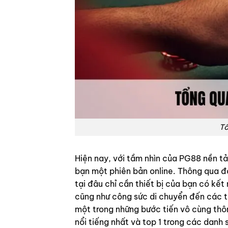
Tổ
Hiện nay, với tầm nhìn của PG88 nền t
bạn một phiên bản online. Thông qua đó
tại đâu chỉ cần thiết bị của bạn có kết 
cũng như công sức di chuyển đến các t
một trong những bước tiến vô cùng thô
nổi tiếng nhất và top 1 trong các danh 