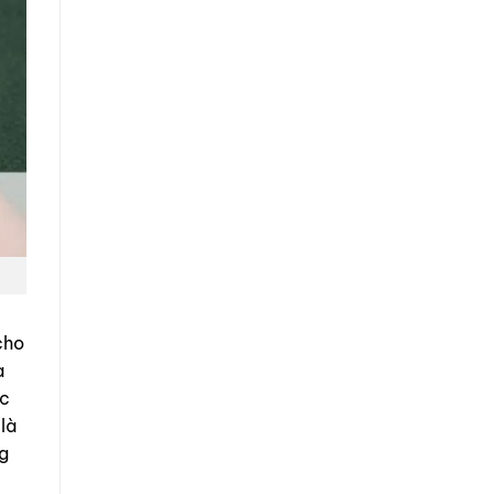
cho
à
ạc
là
ng