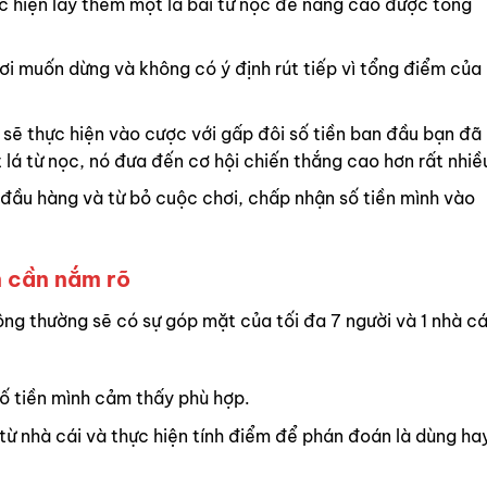
ực hiện lấy thêm một lá bài từ nọc để nâng cao được tổng
ơi muốn dừng và không có ý định rút tiếp vì tổng điểm của 
 sẽ thực hiện vào cược với gấp đôi số tiền ban đầu bạn đã
lá từ nọc, nó đưa đến cơ hội chiến thắng cao hơn rất nhiề
đầu hàng và từ bỏ cuộc chơi, chấp nhận số tiền mình vào
n cần nắm rõ
ng thường sẽ có sự góp mặt của tối đa 7 người và 1 nhà cá
số tiền mình cảm thấy phù hợp.
từ nhà cái và thực hiện tính điểm để phán đoán là dùng ha