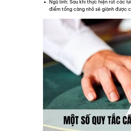
Ngũ linh: Sau khi thực hiện rút các l
điểm tổng càng nhỏ sẽ giành được c