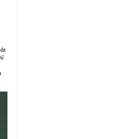
Làng
Càng
Giải
–
Trí
Bí
Số
Quyết
“Đọc
Vị”
Con
Số
May
bắt
Mắn
Tại
hỉ
Pg88
a