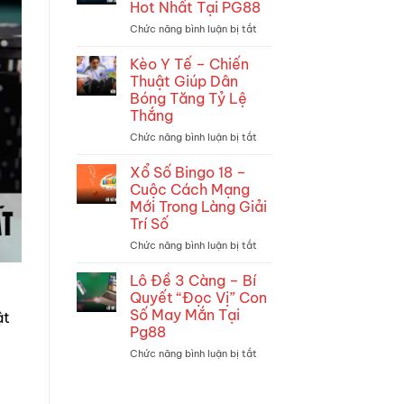
Hot Nhất Tại PG88
–
Chức năng bình luận bị tắt
ở
Đại
Bắn
Tiệc
Cá
Săn
Kèo Y Tế – Chiến
Vàng
Thưởng
Thuật Giúp Dân
–
Hấp
Bóng Tăng Tỷ Lệ
Siêu
Dẫn
Thắng
Phẩm
Tại
Săn
Chức năng bình luận bị tắt
Pg88
ở
Thưởng
Kèo
Hot
Y
Xổ Số Bingo 18 –
Nhất
Tế
Cuộc Cách Mạng
Tại
–
Mới Trong Làng Giải
PG88
Chiến
Trí Số
Thuật
Giúp
Chức năng bình luận bị tắt
ở
Dân
Xổ
Bóng
Số
Lô Đề 3 Càng – Bí
Tăng
Bingo
Quyết “Đọc Vị” Con
Tỷ
18
Số May Mắn Tại
ật
Lệ
–
Pg88
Thắng
Cuộc
Cách
Chức năng bình luận bị tắt
ở
Mạng
Lô
Mới
Đề
Trong
3