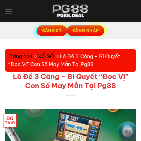
Bỏ
qua
nội
dung
ĐĂNG KÝ
ĐĂNG NHẬP
Trang chủ
»
XỔ SỐ
»
Lô Đề 3 Càng – Bí Quyết
“Đọc Vị” Con Số May Mắn Tại Pg88
Lô Đề 3 Càng – Bí Quyết “Đọc Vị”
Con Số May Mắn Tại Pg88
06
Th10