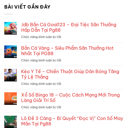
BÀI VIẾT GẦN ĐÂY
Jdb Bắn Cá Goal123 – Đại Tiệc Săn Thưởng
Hấp Dẫn Tại Pg88
Chức năng bình luận bị tắt
ở
Jdb
Bắn
Bắn Cá Vàng – Siêu Phẩm Săn Thưởng Hot
Cá
Nhất Tại PG88
Goal123
Chức năng bình luận bị tắt
ở
–
Bắn
Đại
Cá
Kèo Y Tế – Chiến Thuật Giúp Dân Bóng Tăng
Tiệc
Vàng
Săn
Tỷ Lệ Thắng
–
Thưởng
Chức năng bình luận bị tắt
ở
Siêu
Hấp
Kèo
Phẩm
Dẫn
Y
Xổ Số Bingo 18 – Cuộc Cách Mạng Mới Trong
Săn
Tại
Tế
Thưởng
Làng Giải Trí Số
Pg88
–
Hot
Chức năng bình luận bị tắt
ở
Chiến
Nhất
Xổ
Thuật
Tại
Số
Lô Đề 3 Càng – Bí Quyết “Đọc Vị” Con Số May
Giúp
PG88
Bingo
Dân
Mắn Tại Pg88
18
Bóng