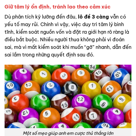
Giữ tâm lý ổn định, tránh lao theo cảm xúc
Dù phân tích kỹ lưỡng đến đâu,
lô đề 3 càng
vẫn có
yếu tố may rủi. Chính vì vậy, việc duy trì tâm lý bình
tĩnh, kiểm soát nguồn vốn và đặt ra giới hạn rõ ràng là
điều bắt buộc. Nhiều người thua không phải vì đoán
sai, mà vì mất kiểm soát khi muốn “gỡ” nhanh, dẫn đến
sai lầm trong những quyết định sau đó.
Một số mẹo giúp anh em cược thủ thắng lớn