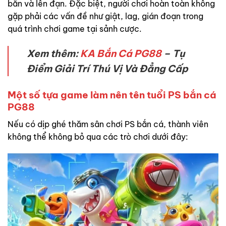
bắn và lên đạn. Đặc biệt, người chơi hoàn toàn không
gặp phải các vấn đề như giật, lag, gián đoạn trong
quá trình chơi game tại sảnh cược.
Xem thêm:
KA Bắn Cá PG88
– Tụ
Điểm Giải Trí Thú Vị Và Đẳng Cấp
Một số tựa game làm nên tên tuổi PS bắn cá
PG88
Nếu có dịp ghé thăm sân chơi PS bắn cá, thành viên
không thể không bỏ qua các trò chơi dưới đây: