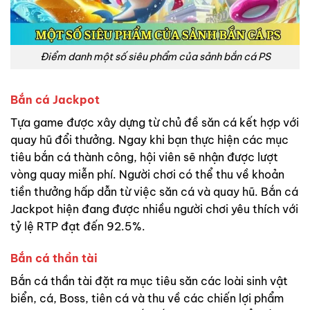
Điểm danh một số siêu phẩm của sảnh bắn cá PS
Bắn cá Jackpot
Tựa game được xây dựng từ chủ đề săn cá kết hợp với
quay hũ đổi thưởng. Ngay khi bạn thực hiện các mục
tiêu bắn cá thành công, hội viên sẽ nhận được lượt
vòng quay miễn phí. Người chơi có thể thu về khoản
tiền thưởng hấp dẫn từ việc săn cá và quay hũ. Bắn cá
Jackpot hiện đang được nhiều người chơi yêu thích với
tỷ lệ RTP đạt đến 92.5%.
Bắn cá thần tài
Bắn cá thần tài đặt ra mục tiêu săn các loài sinh vật
biển, cá, Boss, tiên cá và thu về các chiến lợi phẩm