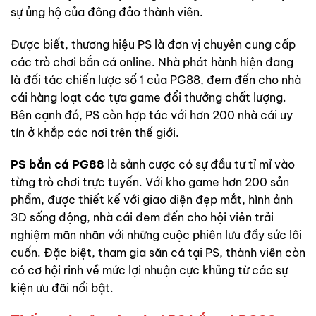
sự ủng hộ của đông đảo thành viên.
Được biết, thương hiệu PS là đơn vị chuyên cung cấp
các trò chơi bắn cá online. Nhà phát hành hiện đang
là đối tác chiến lược số 1 của PG88, đem đến cho nhà
cái hàng loạt các tựa game đổi thưởng chất lượng.
Bên cạnh đó, PS còn hợp tác với hơn 200 nhà cái uy
tín ở khắp các nơi trên thế giới.
PS bắn cá PG88
là sảnh cược có sự đầu tư tỉ mỉ vào
từng trò chơi trực tuyến. Với kho game hơn 200 sản
phẩm, được thiết kế với giao diện đẹp mắt, hình ảnh
3D sống động, nhà cái đem đến cho hội viên trải
nghiệm mãn nhãn với những cuộc phiên lưu đầy sức lôi
cuốn. Đặc biệt, tham gia săn cá tại PS, thành viên còn
có cơ hội rinh về mức lợi nhuận cực khủng từ các sự
kiện ưu đãi nổi bật.