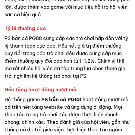
lớn, được thêm vào game với mục tiêu hỗ trợ hội viên
săn cá hiệu quả.
Tỷ lệ thưởng cao
PS bắn cá PG88 cung cấp các trò chơi hấp dẫn với tỷ
lệ thanh toán cực cao. Hầu hết giá trị điểm thưởng
quy đổi trong các trò chơi đều được cung cấp mức
điểm thưởng quy đổi cao hơn từ 1-1,2%. Chính vì thế
mà rất nhiều hội viên đã tập trung lựa chọn tham gia
trải nghiệm hệ thống trò chơi tại PS.
Nền tảng hoạt động mượt mà
Hệ thống game
PS bắn cá PG88
hoạt động mượt mà
cả trên nền tảng website và ứng dụng di động. Mọi
thao tác trong trò chơi đều được thực hiện nhanh
chóng, chính xác. Theo đánh giá của hội viên, gần như
không có độ trễ giữa việc thực hiện thao tác ngắm