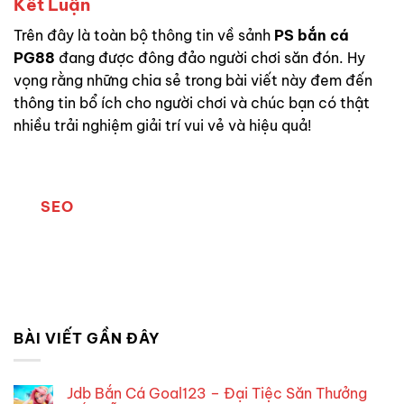
Kết Luận
Trên đây là toàn bộ thông tin về sảnh
PS bắn cá
PG88
đang được đông đảo người chơi săn đón. Hy
vọng rằng những chia sẻ trong bài viết này đem đến
thông tin bổ ích cho người chơi và chúc bạn có thật
nhiều trải nghiệm giải trí vui vẻ và hiệu quả!
SEO
BÀI VIẾT GẦN ĐÂY
Jdb Bắn Cá Goal123 – Đại Tiệc Săn Thưởng