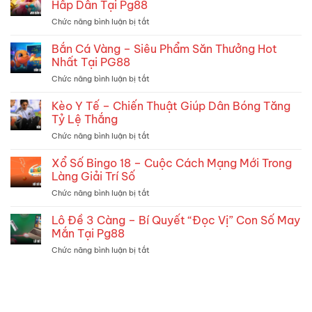
Hấp Dẫn Tại Pg88
Chức năng bình luận bị tắt
ở
Jdb
Bắn
Bắn Cá Vàng – Siêu Phẩm Săn Thưởng Hot
Cá
Nhất Tại PG88
Goal123
Chức năng bình luận bị tắt
ở
–
Bắn
Đại
Cá
Kèo Y Tế – Chiến Thuật Giúp Dân Bóng Tăng
Tiệc
Vàng
Săn
Tỷ Lệ Thắng
–
Thưởng
Chức năng bình luận bị tắt
ở
Siêu
Hấp
Kèo
Phẩm
Dẫn
Y
Xổ Số Bingo 18 – Cuộc Cách Mạng Mới Trong
Săn
Tại
Tế
Thưởng
Làng Giải Trí Số
Pg88
–
Hot
Chức năng bình luận bị tắt
ở
Chiến
Nhất
Xổ
Thuật
Tại
Số
Lô Đề 3 Càng – Bí Quyết “Đọc Vị” Con Số May
Giúp
PG88
Bingo
Dân
Mắn Tại Pg88
18
Bóng
Chức năng bình luận bị tắt
ở
–
Tăng
Lô
Cuộc
Tỷ
Đề
Cách
Lệ
3
Mạng
Thắng
Càng
Mới
–
Trong