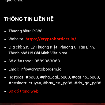
THÔNG TIN LIÊN HỆ
Thương hiệu: PG88
Website:
https://cryptoborders.io/
Địa chỉ: 215 Lý Thường Kiệt, Phường 6, Tân Bình,
Thành phố Hồ Chí Minh Việt Nam
Số điện thoại: 0589063063
Email:
info@cryptoborders.io
Hastags: #pg88, #nha_cai_pg88, #casino_pg88,
#casinotructuyen, #ban_ca_pg88, #da_ga_pg88
Sơ đồ trang web