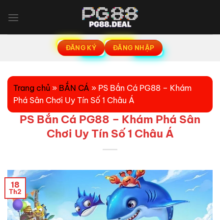
Bỏ
qua
nội
dung
ĐĂNG KÝ
ĐĂNG NHẬP
Trang chủ
»
BẮN CÁ
»
PS Bắn Cá PG88 – Khám
Phá Sân Chơi Uy Tín Số 1 Châu Á
PS Bắn Cá PG88 – Khám Phá Sân
Chơi Uy Tín Số 1 Châu Á
18
Th2