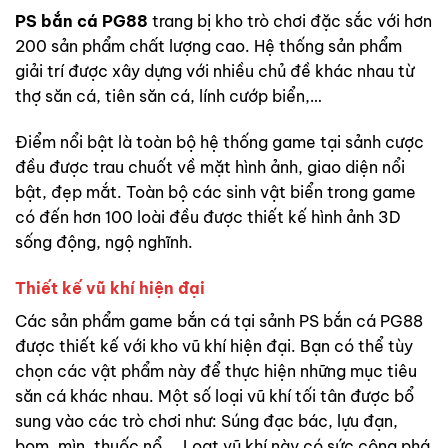
PS bắn cá PG88
trang bị kho trò chơi đặc sắc với hơn
200 sản phẩm chất lượng cao. Hệ thống sản phẩm
giải trí được xây dựng với nhiều chủ đề khác nhau từ
thợ săn cá, tiên săn cá, lính cướp biển,…
Điểm nổi bật là toàn bộ hệ thống game tại sảnh cược
đều được trau chuốt về mặt hình ảnh, giao diện nổi
bật, đẹp mắt. Toàn bộ các sinh vật biển trong game
có đến hơn 100 loài đều được thiết kế hình ảnh 3D
sống động, ngộ nghĩnh.
Thiết kế vũ khí hiện đại
Các sản phẩm game bắn cá tại sảnh PS bắn cá PG88
được thiết kế với kho vũ khí hiện đại. Bạn có thể tùy
chọn các vật phẩm này để thực hiện những mục tiêu
săn cá khác nhau. Một số loại vũ khí tối tân được bổ
sung vào các trò chơi như: Súng đạc bác, lựu đạn,
bom, mìn, thuốc nổ,… Loạt vũ khí này có sức công phá