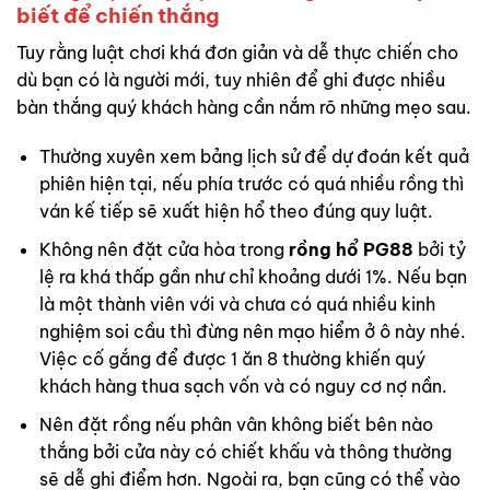
biết để chiến thắng
Tuy rằng luật chơi khá đơn giản và dễ thực chiến cho
dù bạn có là người mới, tuy nhiên để ghi được nhiều
bàn thắng quý khách hàng cần nắm rõ những mẹo sau.
Thường xuyên xem bảng lịch sử để dự đoán kết quả
phiên hiện tại, nếu phía trước có quá nhiều rồng thì
ván kế tiếp sẽ xuất hiện hổ theo đúng quy luật.
Không nên đặt cửa hòa trong
rồng hổ PG88
bởi tỷ
lệ ra khá thấp gần như chỉ khoảng dưới 1%. Nếu bạn
là một thành viên với và chưa có quá nhiều kinh
nghiệm soi cầu thì đừng nên mạo hiểm ở ô này nhé.
Việc cố gắng để được 1 ăn 8 thường khiến quý
khách hàng thua sạch vốn và có nguy cơ nợ nần.
Nên đặt rồng nếu phân vân không biết bên nào
thắng bởi cửa này có chiết khấu và thông thường
sẽ dễ ghi điểm hơn. Ngoài ra, bạn cũng có thể vào