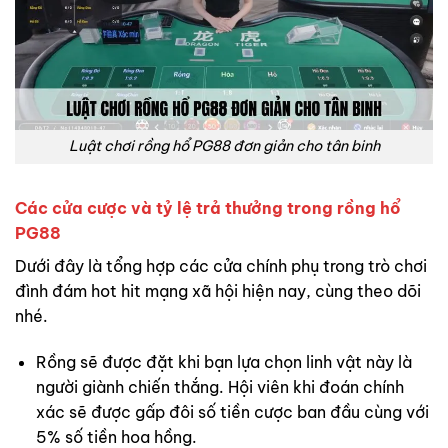
Luật chơi rồng hổ PG88 đơn giản cho tân binh
Các cửa cược và tỷ lệ trả thưởng trong rồng hổ
PG88
Dưới đây là tổng hợp các cửa chính phụ trong trò chơi
đình đám hot hit mạng xã hội hiện nay, cùng theo dõi
nhé.
Rồng sẽ được đặt khi bạn lựa chọn linh vật này là
người giành chiến thắng. Hội viên khi đoán chính
xác sẽ được gấp đôi số tiền cược ban đầu cùng với
5% số tiền hoa hồng.