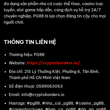
đa dạng sản phẩm như cá cược thể thao, casino trực
tuyến, slot game hấp dẫn, cùng dịch vụ hỗ trợ 24/7
chuyên nghiệp, PG88 là lựa chọn đáng tin cậy cho mọi
người chơi.
THÔNG TIN LIÊN HỆ
Thương hiệu: PG88
Website:
https://cryptoborders.io/
Địa chỉ: 215 Lý Thường Kiệt, Phường 6, Tân Bình,
Thành phố Hồ Chí Minh Việt Nam
Số điện thoại: 0589063063
Email:
info@cryptoborders.io
Hastags: #pg88, #nha_cai_pg88, #casino_pg88,
#casinotructuyen, #ban_ca_pg88, #da_ga_pg88