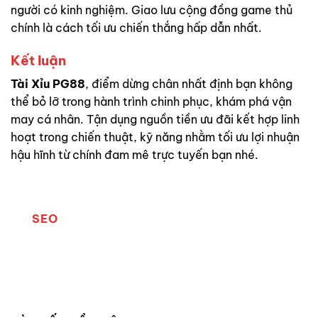
người có kinh nghiệm. Giao lưu cộng đồng game thủ
chính là cách tối ưu chiến thắng hấp dẫn nhất.
Kết luận
Tài Xỉu PG88
, điểm dừng chân nhất định bạn không
thể bỏ lỡ trong hành trình chinh phục, khám phá vận
may cá nhân. Tận dụng nguồn tiền ưu đãi kết hợp linh
hoạt trong chiến thuật, kỹ năng nhằm tối ưu lợi nhuận
hậu hĩnh từ chính đam mê trực tuyến bạn nhé.
SEO