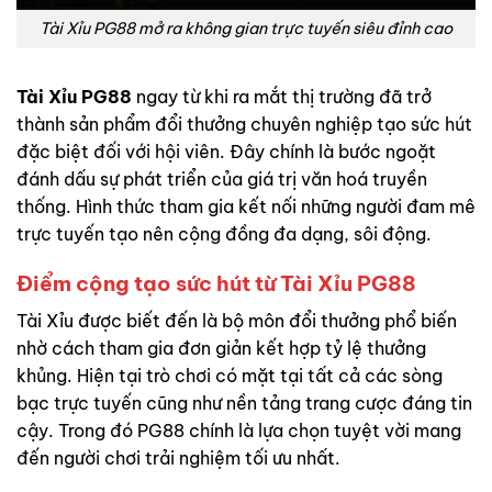
Tài Xỉu PG88 mở ra không gian trực tuyến siêu đỉnh cao
Tài Xỉu PG88
ngay từ khi ra mắt thị trường đã trở
thành sản phẩm đổi thưởng chuyên nghiệp tạo sức hút
đặc biệt đối với hội viên. Đây chính là bước ngoặt
đánh dấu sự phát triển của giá trị văn hoá truyền
thống. Hình thức tham gia kết nối những người đam mê
trực tuyến tạo nên cộng đồng đa dạng, sôi động.
Điểm cộng tạo sức hút từ Tài Xỉu PG88
Tài Xỉu được biết đến là bộ môn đổi thưởng phổ biến
nhờ cách tham gia đơn giản kết hợp tỷ lệ thưởng
khủng. Hiện tại trò chơi có mặt tại tất cả các sòng
bạc trực tuyến cũng như nền tảng trang cược đáng tin
cậy. Trong đó PG88 chính là lựa chọn tuyệt vời mang
đến người chơi trải nghiệm tối ưu nhất.