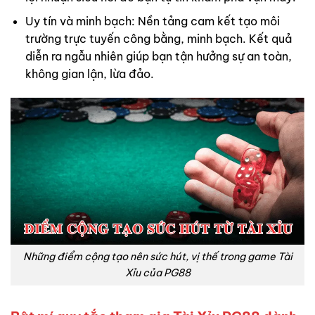
Uy tín và minh bạch: Nền tảng cam kết tạo môi
trường trực tuyến công bằng, minh bạch. Kết quả
diễn ra ngẫu nhiên giúp bạn tận hưởng sự an toàn,
không gian lận, lừa đảo.
Những điểm cộng tạo nên sức hút, vị thế trong game Tài
Xỉu của PG88