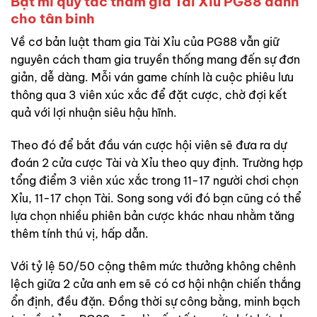
Bật mí quy tắc tham gia Tài Xỉu PG88 dành
cho tân binh
Về cơ bản luật tham gia Tài Xỉu của PG88 vẫn giữ
nguyên cách tham gia truyền thống mang đến sự đơn
giản, dễ dàng. Mỗi ván game chính là cuộc phiêu lưu
thông qua 3 viên xúc xắc để đặt cược, chờ đợi kết
quả với lợi nhuận siêu hậu hĩnh.
Theo đó để bắt đầu ván cược hội viên sẽ đưa ra dự
đoán 2 cửa cược Tài và Xỉu theo quy định. Trường hợp
tổng điểm 3 viên xúc xắc trong 11-17 người chơi chọn
Xỉu, 11-17 chọn Tài. Song song với đó bạn cũng có thể
lựa chọn nhiều phiên bản cược khác nhau nhằm tăng
thêm tính thú vị, hấp dẫn.
Với tỷ lệ 50/50 cộng thêm mức thưởng không chênh
lệch giữa 2 cửa anh em sẽ có cơ hội nhận chiến thắng
ổn định, đều đặn. Đồng thời sự công bằng, minh bạch