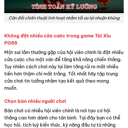
Cân đối chiến thuật linh hoạt nhằm tối ưu lợi nhuận khủng
Không đặt nhiều cửa cược trong game Tài Xỉu
PG88
Một sai lầm thường gặp của hội viên chính là đặt nhiều
cửa cược cho một ván để tăng khả năng chiến thắng.
Tuy nhiên cách chơi này lại làm tăng rủi ro mất nhiều
tiền hơn thậm chí mất trắng. Tốt nhất hãy tập trung
cửa chơi tin tưởng nhằm tạo kết quả theo mong
muốn.
Chọn bàn nhiều người chơi
Bàn chơi có nhiều hội viên chính là nơi tạo cơ hội
thắng cao hơn dành cho tân binh. Tại đây bạn có thể
học hỏi, tích luỹ kiến thức, kỹ năng đầu tư từ những